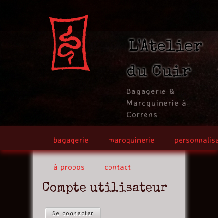
Jump to navigation
L'Atelier
du Cuir
Bagagerie &
Maroquinerie à
Correns
bagagerie
maroquinerie
personnalis
à propos
contact
Compte utilisateur
Se connecter
(onglet actif)
O