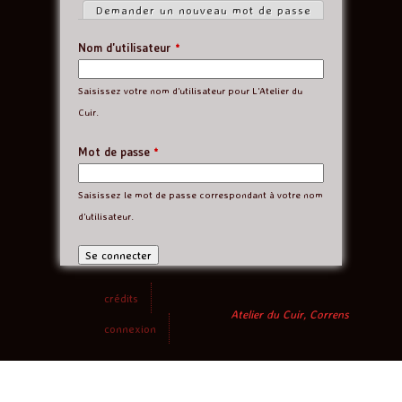
Demander un nouveau mot de passe
n
Nom d'utilisateur
*
g
Saisissez votre nom d'utilisateur pour L'Atelier du
l
Cuir.
e
Mot de passe
*
t
Saisissez le mot de passe correspondant à votre nom
s
d'utilisateur.
p
r
crédits
i
Atelier du Cuir, Correns
connexion
n
c